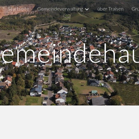
Startseite
Gemeindeverwaltung
über Traisen
Gru
ip to main content
Skip to navigat
emeindeha