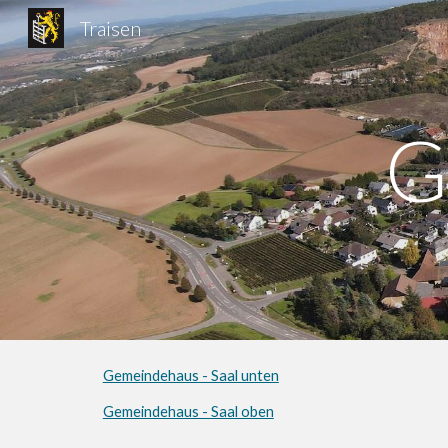
Traisen
Sk
G
Gemeindehaus - Saal unten
Gemeindehaus - Saal oben